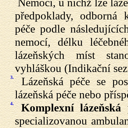
Nemoci, u nichž lze láze
předpoklady, odborná k
péče podle následujícíc
nemocí, délku léčebné
lázeňských míst stano
vyhláškou (Indikační sez
3.
Lázeňská péče se posk
lázeňská péče nebo přísp
4.
Komplexní lázeňská 
specializovanou ambulan