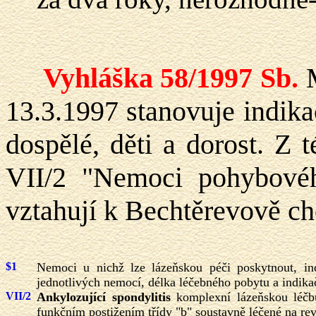
Vyhláška 58/1997 Sb.
M
13.3.1997 stanovuje indika
dospělé, děti a dorost. Z 
VII/2 "Nemoci pohybového
vztahují k Bechtěrevově c
$1
Nemoci u nichž lze lázeňskou péči poskytnout, ind
jednotlivých nemocí, délka léčebného pobytu a indika
VII/2
Ankylozující spondylitis
komplexní lázeňskou léčbu
funkčním postižením třídy "b" soustavně léčené na re