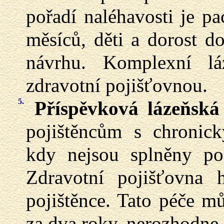
pořadí naléhavosti je pa
měsíců, děti a dorost d
návrhu. Komplexní lá
zdravotní pojišťovnou.
5.
Příspěvková lázeňská
pojištěncům s chronic
kdy nejsou splněny po
Zdravotní pojišťovna 
pojištěnce. Tato péče m
za dva roky, nerozhodne-l