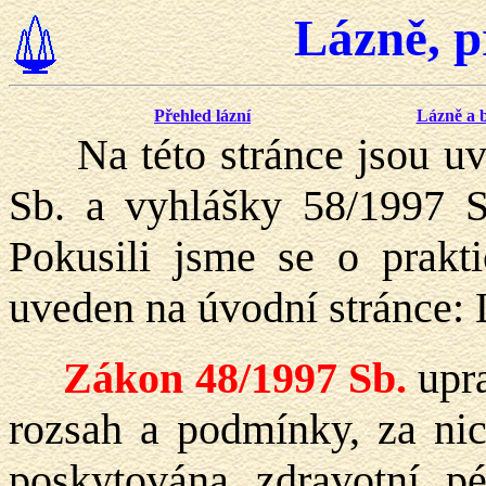
Lázně, p
Přehled lázní
Lázně a 
Na této stránce jsou uve
Sb. a vyhlášky 58/1997 Sb
Pokusili jsme se o prakt
uveden na úvodní stránce: 
Zákon 48/1997 Sb.
upra
rozsah a podmínky, za nic
poskytována zdravotní p