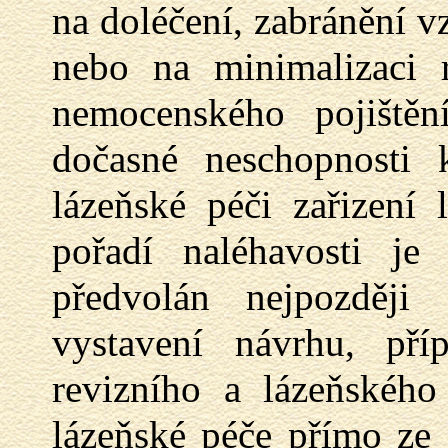
na doléčení, zabránění v
nebo na minimalizaci r
nemocenského pojištěn
dočasné neschopnosti 
lázeňské péči zařizení
pořadí naléhavosti je
předvolán nejpozděj
vystavení návrhu, pří
revizního a lázeňského
lázeňské péče přímo ze 