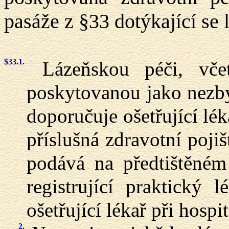
pasáže z §33 dotýkající se 
$33.
1.
Lázeňskou péči, včetn
poskytovanou jako nezby
doporučuje ošetřující lék
příslušná zdravotní poji
podává na předtištěném
registrující praktický 
ošetřující lékař při hospit
2.